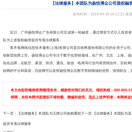
【法律服务】本团队为扬悦博众公司股权融
发布时间：2018-04-19 16:11:22 来
近日，广州扬悦博众广告有限公司完成第一轮融资，通过增资方式引入投资者客
队为上述股权融资提供专项法律服务。
客齐集网络信息技术服务(上海)有限公司是百姓网股份有限公司的全资子公司
创新层挂牌上市。扬悦博众公司专注于数字化营销领域，在广州、北京、上海、成都
知名品牌，在航空、家居、快消、通讯、旅游、电商等行业均有营销佳作。百姓网
姓网的平台和渠道，百姓网可以发挥扬悦博众在数字营销领域的优势，强强联合，
本文由彭胜锋律师网整理发布，感谢您对我们的关注。维权热线：400-800-5
师网，未经本网书面授权不得转载、摘编和使用。违反上述声明者，本网将追
下一页：
【法律服务】本团队为王牌公司收购重组
下一页:
【法律服务】本团队为某
提供专项法律服务