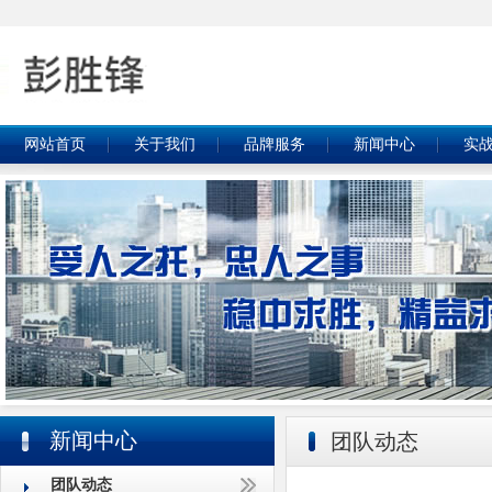
网站首页
关于我们
品牌服务
新闻中心
实
新闻中心
团队动态
团队动态