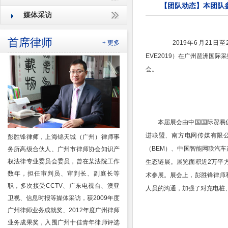
【团队动态】本团队
媒体采访
首席律师
+ 更多
2019年6月21日至2
EVE2019）在广州琶洲国
会。
本届展会由中国国际贸易促
进联盟、南方电网传媒有限
彭胜锋律师，上海锦天城（广州）律师事
（BEM）、中国智能网联汽车
务所高级合伙人、广州市律师协会知识产
权法律专业委员会委员，曾在某法院工作
生态链展。展览面积近2万平方
数年，担任审判员、审判长、副庭长等
术参展。展会上，彭胜锋律师
职，多次接受CCTV、广东电视台、澳亚
人员的沟通，加强了对充电桩
卫视、信息时报等媒体采访，获2009年度
广州律师业务成就奖、2012年度广州律师
业务成果奖，入围广州十佳青年律师评选